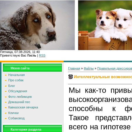
Пятница, 07.08.2026, 11:40
Приветствую Вас
Гость
|
RSS
Главн
Меню сайта
Главная
»
Файлы
»
Правильная дрессиро
Начальная
Интеллектуальные возможно
Про собак
Блог
Мы как-то привы
Обсуждения
Фото любимцев
высокоорганиз
Домашний пес
способны к фо
Кавказская овчарка
Клички
Такое представ
Собаковод
всего на гипотез
Категории раздела