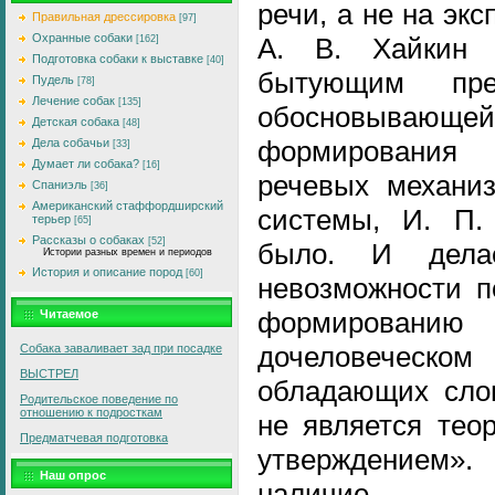
речи, а не на эк
Правильная дрессировка
[97]
Охранные собаки
А. В. Хайкин с
[162]
Подготовка собаки к выставке
[40]
бытующим пред
Пудель
[78]
Лечение собак
[135]
обосновывающе
Детская собака
[48]
формирования
Дела собачьи
[33]
Думает ли собака?
[16]
речевых механиз
Спаниэль
[36]
Американский стаффордширский
системы, И. П.
терьер
[65]
Рассказы о собаках
[52]
было. И дела
Истории разных времен и периодов
История и описание пород
[60]
невозможности п
формировани
Читаемое
дочеловеческом
Собака заваливает зад при посадке
ВЫСТРЕЛ
обладающих сло
Родительское поведение по
отношению к подросткам
не является тео
Предматчевая подготовка
утверждением
Наш опрос
наличие 