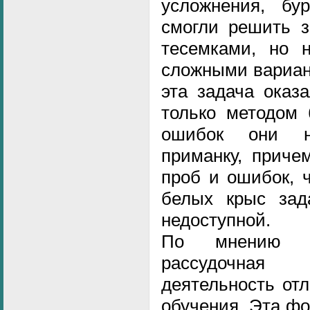
усложнения, б
смогли решить з
тесемками, но 
сложными вариан
эта задача оказ
только методом 
ошибок они на
приманку, приче
проб и ошибок, 
белых крыс зад
недоступной.
По мнению Л
рассудочная 
деятельность от
обучения. Эта ф