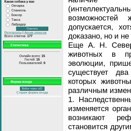
Какая собака у вас
Овчарка
(интеллектуал
Спаниэль
Боксер
возможностей ж
Такса
допускается, хо
Лабрадор
Результаты
|
Архив опросов
доказано, но и не
Всего ответов:
177
Еще А. Н. Север
Статистика
животных в пр
Онлайн всего:
15
Гостей:
15
эволюции, прише
Пользователей:
0
существует два
которых животны
Форма входа
различным измен
Войти через uID
Старая форма входа
1. Наследственн
изменяется орга
возникают ре
становится други