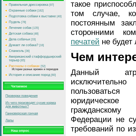
такое приспособ
Правильная дрессировка
[97]
Охранные собаки
том случае, к
[162]
Подготовка собаки к выставке
[40]
постоянным зак
Пудель
[78]
Лечение собак
[135]
сторонними ко
Детская собака
[48]
печатей
не будет
Дела собачьи
[33]
Думает ли собака?
[16]
Спаниэль
[36]
Чем интер
Американский стаффордширский
терьер
[65]
Рассказы о собаках
[52]
Истории разных времен и периодов
Данный атр
История и описание пород
[60]
исключитель
Читаемое
пользоватьс
Проверки поведения
юридическо
Из чего производят сухие корма
для животных?
гражданскому
Ганноверская гончая
Федерации не су
Лапы
требований по и
Наш опрос