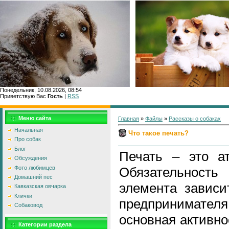
Понедельник, 10.08.2026, 08:54
Приветствую Вас
Гость
|
RSS
Главн
Меню сайта
Главная
»
Файлы
»
Рассказы о собаках
Начальная
Что такое печать?
Про собак
Блог
Печать – это ат
Обсуждения
Фото любимцев
Обязательность
Домашний пес
элемента зависи
Кавказская овчарка
Клички
предпринимат
Собаковод
основная активно
Категории раздела