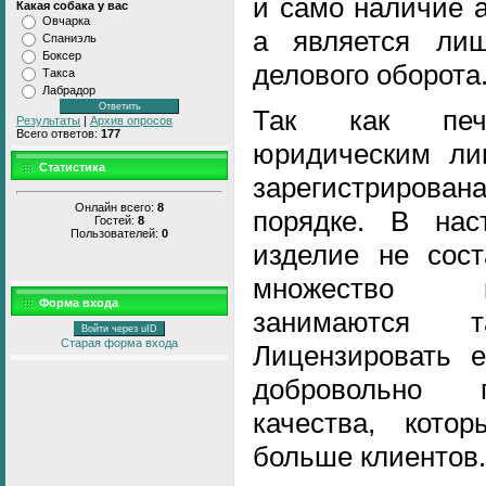
и само наличие а
Какая собака у вас
Овчарка
а является ли
Спаниэль
Боксер
делового оборота
Такса
Лабрадор
Так как печ
Результаты
|
Архив опросов
Всего ответов:
177
юридическим ли
Статистика
зарегистриров
Онлайн всего:
8
порядке. В нас
Гостей:
8
Пользователей:
0
изделие не сост
множество к
Форма входа
занимаются т
Войти через uID
Старая форма входа
Лицензировать 
добровольно 
качества, кото
больше клиентов.