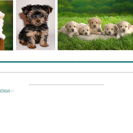
Главная
|
Регистрация
|
Вход
 ШПИЦА
(0)