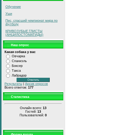
Обучение
Уши
Пес, спасший чемпионат мира по
футболу
КРИВОЗУБЫЕ ГЛИСТЫ
(АНЦИЛОСТОМАТИДЫ)
Наш опрос
Какая собака у вас
Овчарка
Спаниэль
Боксер
Такса
Лабрадор
Результаты
|
Архив опросов
Всего ответов:
177
Статистика
Онлайн всего:
13
Гостей:
13
Пользователей:
0
Форма входа