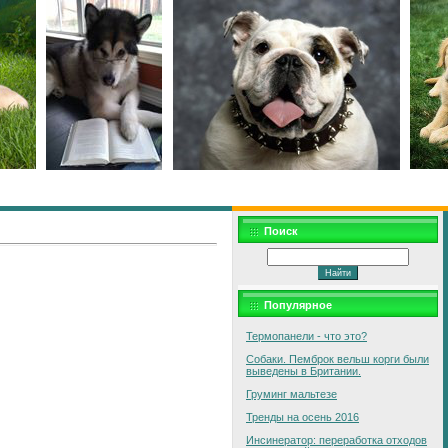
Поиск
Популярное
Термопанели - что это?
Собаки. Пемброк вельш корги были
выведены в Британии.
Груминг мальтезе
Тренды на осень 2016
Инсинератор: переработка отходов