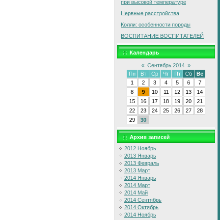
при высокой температуре
Нервные расстройства
Колли: особенности породы
ВОСПИТАНИЕ ВОСПИТАТЕЛЕЙ
Календарь
«
Сентябрь 2014
»
Пн
Вт
Ср
Чт
Пт
Сб
Вс
1
2
3
4
5
6
7
8
9
10
11
12
13
14
15
16
17
18
19
20
21
22
23
24
25
26
27
28
29
30
Архив записей
2012 Ноябрь
2013 Январь
2013 Февраль
2013 Март
2014 Январь
2014 Март
2014 Май
2014 Сентябрь
2014 Октябрь
2014 Ноябрь