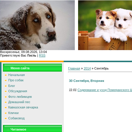
Воскресенье, 09.08.2026, 13:04
Приветствую Вас
Гость
|
RSS
Меню сайта
Главная
»
2014
»
Сентябрь
Начальная
Про собак
30 Сентября, Вторник
Блог
11:01
Содержание и уход Померанского
Обсуждения
Фото любимцев
Домашний пес
Кавказская овчарка
Клички
Собаковод
Читаемое