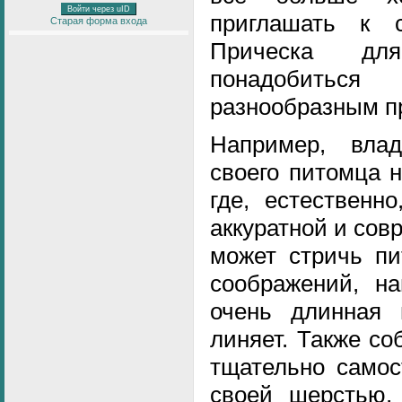
Войти через uID
приглашать к 
Старая форма входа
Прическа дл
понадобитьс
разнообразным п
Например, вла
своего питомца н
где, естественн
аккуратной и сов
может стричь пи
соображений, на
очень длинная 
линяет. Также со
тщательно самос
своей шерстью,