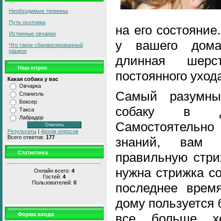
Необходимые термины
Путь охотника
на его состояние
Истинные овчарки
у вашего дома
Что такое сбалансированный
рацион
длинная шерс
Наш опрос
постоянного ухо
Какая собака у вас
Овчарка
Самый разумны
Спаниэль
Боксер
собаку в до
Такса
Лабрадор
Самостоятель
Результаты
|
Архив опросов
Всего ответов:
177
знаний, вам 
Статистика
правильную стри
нужна стрижка со
Онлайн всего:
4
Гостей:
4
Пользователей:
0
последнее врем
дому пользуется
Форма входа
все больше хо