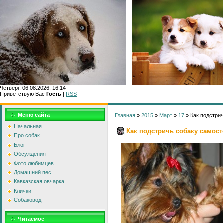
Четверг, 06.08.2026, 16:14
Приветствую Вас
Гость
|
RSS
Главн
Меню сайта
Главная
»
2015
»
Март
»
17
» Как подстри
Начальная
Как подстричь собаку самос
Про собак
Блог
Обсуждения
Фото любимцев
Домашний пес
Кавказская овчарка
Клички
Собаковод
Читаемое